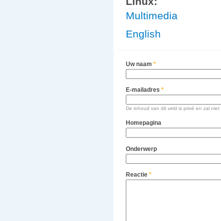
Linux:
Multimedia
English
Uw naam
*
E-mailadres
*
De inhoud van dit veld is privé en zal n
Homepagina
Onderwerp
Reactie
*