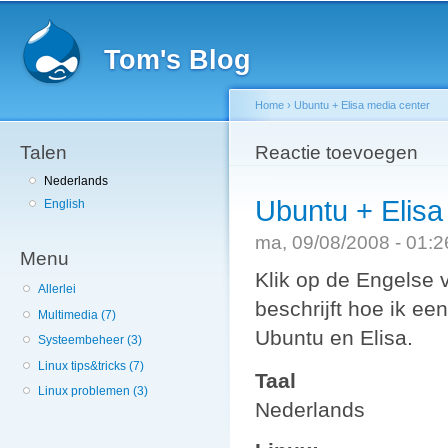
Sk
ma
Tom's Blog
co
Home
›
Ubuntu + Elisa media center
Talen
You are here
Reactie toevoegen
Nederlands
Ubuntu + Elisa
English
ma, 09/08/2008 - 01:
Menu
Klik op de Engelse v
Allerlei
beschrijft hoe ik e
Multimedia (7)
Ubuntu en Elisa.
Systeembeheer (3)
Linux tips&tricks (7)
Taal
Linux problemen (3)
Nederlands