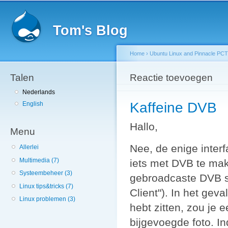
Sk
ma
Tom's Blog
co
Home
›
Ubuntu Linux and Pinnacle PCTV
Talen
You are here
Reactie toevoegen
Nederlands
Kaffeine DVB
English
Hallo,
Menu
Nee, de enige interf
Allerlei
Multimedia (7)
iets met DVB te mak
Systeembeheer (3)
gebroadcaste DVB s
Linux tips&tricks (7)
Client"). In het geva
Linux problemen (3)
hebt zitten, zou je
bijgevoegde foto. Ind