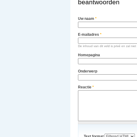
beantwoorden
Uw naam
*
E-mailadres
*
De inhoud van dit veld is privé en zal n
Homepagina
Onderwerp
Reactie
*
Text format