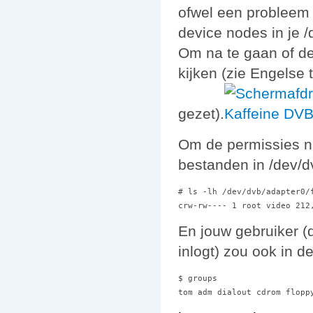
ofwel een probleem 
device nodes in je 
Om na te gaan of de
kijken (zie Engelse 
gezet).
Om de permissies na
bestanden in /dev/d
# ls -lh /dev/dvb/adapter0/f
En jouw gebruiker (d
inlogt) zou ook in d
$ groups
