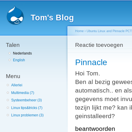
Sk
ma
Tom's Blog
co
Home
›
Ubuntu Linux and Pinnacle PCTV
Talen
You are here
Reactie toevoegen
Nederlands
Pinnacle
English
Hoi Tom.
Menu
Ben al bezig geweest
Allerlei
automatisch.. en als
Multimedia (7)
gegevens moet invul
Systeembeheer (3)
tezijn lijkt me? kan
Linux tips&tricks (7)
geinstalleerd?
Linux problemen (3)
beantwoorden